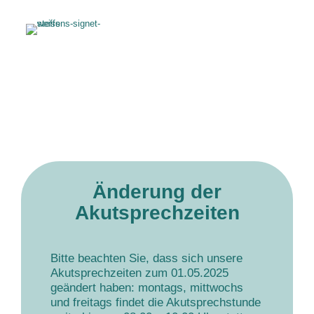
Änderung der
Akutsprechzeiten
Bitte beachten Sie, dass sich unsere
Akutsprechzeiten zum 01.05.2025
geändert haben: montags, mittwochs
und freitags findet die Akutsprechstunde