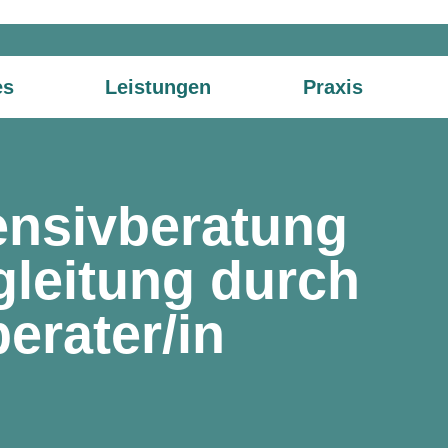
es
Leistungen
Praxis
tensivberatung
leitung durch
rater/in