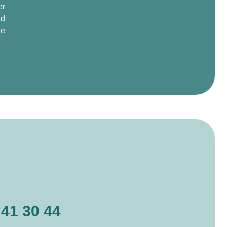
er
nd
ie
 41 30 44